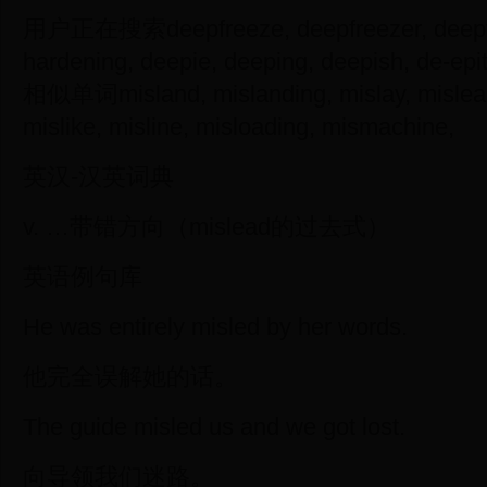
用户正在搜索deepfreeze, deepfreezer, deepfry
hardening, deepie, deeping, deepish, de-epit
相似单词misland, mislanding, mislay, mislead,
mislike, misline, misloading, mismachine,
英汉-汉英词典
v. …带错方向（mislead的过去式）
英语例句库
He was entirely misled by her words.
他完全误解她的话。
The guide misled us and we got lost.
向导领我们迷路。