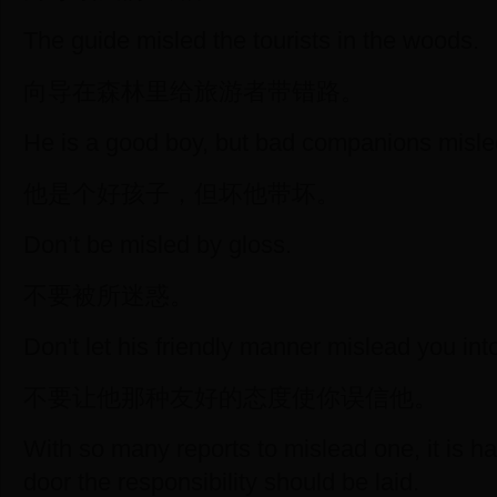
The guide misled the tourists in the woods.
向导在森林里给旅游者带错路。
He is a good boy, but bad companions misle
他是个好孩子，但坏他带坏。
Don’t be misled by gloss.
不要被所迷惑。
Don't let his friendly manner mislead you into
不要让他那种友好的态度使你误信他。
With so many reports to mislead one, it is h
door the responsibility should be laid.