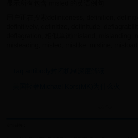
显示所有包含 misled 的英语例句
用户正在搜索definiteness, definition, definitive
definitively, definitize, definitude, deflagrabili
deflagration, 相似单词misland, mislanding, mi
misleading, misled, mislike, misline, misloa
Taq antibody封闭机制深度解读
美国轻奢Michael Kors(MK)为什么火
友情链接：