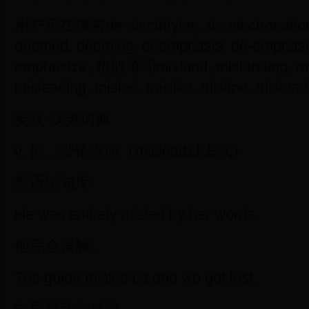
用户正在搜索de-electrifying, de-electronatio
deemed, deeming, deemphasis, de-emphasi
emphasize, 相似单词misland, mislanding, mis
misleading, misled, mislike, misline, misloa
英汉-汉英词典
v. 把…带错方向（mislead过去式）
英语例句库
He was entirely misled by her words.
他完全误解。
The guide misled us and we got lost.