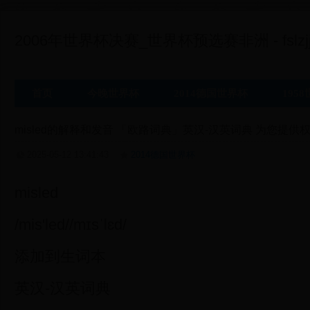
2006年世界杯决赛_世界杯预选赛非洲 - fslzjj
首页
今晚世界杯
2014德国世界杯
195
misled的解释和发音 「欧路词典」英汉-汉英词典 为您提
2025-05-12 13:41:43
2014德国世界杯
misled
/mis'led//mɪsˈlɛd/
添加到生词本
英汉-汉英词典