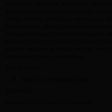
defalcation, defalcator, defamation, defamat
相似单词misland, mislanding, mislay, mislead,
mislike, misline, misloading, mismachi
defenestration, defense, Defense Departme
Intelligence Agency, defense mechanism, de
defense system, defenseless, defensema
misland, mislanding, mislay, mislead, mislead
misline, misloading, mismachine,
英汉-汉英词典
v. 把…带错方向（mislead的过去式）
英语例句库
He was entirely misled by her words.