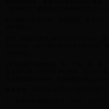
稍稍遗憾的是，摄像头依然是1200万像素、F/1
三星称进行了更精细的调教和换用新ISP，
新功能包括虹膜识别、面部识别、蓝牙5.0、
持IP68防水。
另外，S8的三围是148.9×68.1×8.0 mm，
3000mAh，S8+三围159.5×73.4×8.1mm
3500mAh。
S8/S8+提供五种颜色，黑、兰灰、银、蓝
仅是前三种，3月30日开始预购，4月21日
购机即赠送GearVR，包装标配99美元的A
简单来说，S8和S8+的区别只有四点而已：
1、 屏幕对角线差0.4英寸：5.8寸、6.2寸－