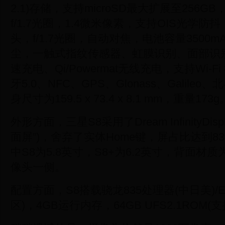
2.1)存储，支持microSD最大扩展至256G
f/1.7光圈，1.4微米像素，支持OIS光学防
头，f/1.7光圈，自动对焦，电池容量3500m
尘，一触式指纹传感器、虹膜识别、面部识别
速充电、Qi/Powermat无线充电，支持Wi-Fi 8
牙5.0、NFC、GPS、Glonass、Galileo、北
身尺寸为159.5 x 73.4 x 8.1 mm，重量173g
外形方面，三星S8采用了Dream InfinityDi
面屏”)，舍弃了实体Home键，屏占比达到83%
中S8为5.8英寸，S8+为6.2英寸，背面
像头一侧。
配置方面，S8搭载骁龙835处理器(中日美)/Exy
区)，4GB运行内存，64GB UFS2.1ROM(支