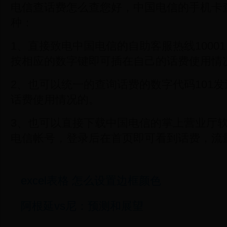
电信查话费怎么查您好，中国电信的手机卡
种：
1、直接致电中国电信的自助客服热线1000
按相应的数字键即可插在自己的话费使用情
2、也可以统一的查询话费的数字代码101发送
话费使用情况的。
3、也可以直接下载中国电信的掌上营业厅
电信帐号，登录后在首页即可看到话费，流
excel表格 怎么设置边框颜色
阿根延vs尼：预测和展望