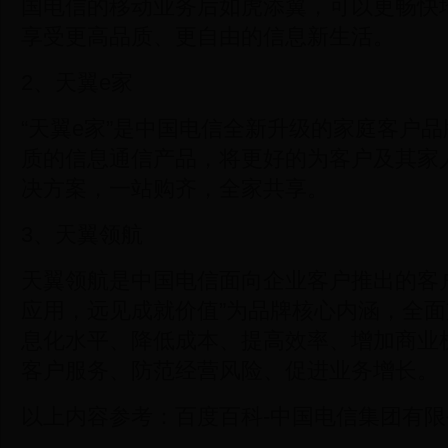
国电信的移动业务后如虎添翼，可以更畅快
享受更高品质、更自由的信息新生活。
2、天翼e家
“天翼e家”是中国电信全新升级的家庭客户
质的信息通信产品，将更好的为客户及其家
决方案，一站购齐，全家共享。
3、天翼领航
天翼领航是中国电信面向企业客户推出的客
应用，远见成就价值”为品牌核心内涵，全
息化水平、降低成本、提高效率、增加商业
客户服务、防范经营风险、促进业务增长。
以上内容参考：百度百科-中国电信集团有限