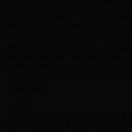
中国电信成立于1995年4月27日，是国有
海世博会全球合作伙伴，连续多年入选“世界5
营固定电话、移动通信、卫星通信、互联网
服务。电信短信查话费查询是用电信手机发
信“102”或“ZHYE”到10001，稍等一会
中国电信企业标志于2008年设计，中国电
质朴简约、线条流畅、富有动感。以中国电
趋势线进行变化组合，似张开的双臂，又似
飞翔的和平鸽，具有强烈的时代感和视觉冲
电信服务品牌
1、天翼
“天翼”的中文名称和飞翔、翅膀、天空直观
的移动体验和广阔的覆盖；“天翼”与“添翼”