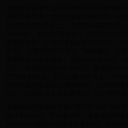
电信查余额发什么短信 电信用户短信代码101
询到话费情况；也可以直接“话费”发出，你
短信形式发到手机上。 中国电信集团有限公司（
Telecom”、简称“中国电信”）成立于200
有通信企业、上海世博会全球合作伙伴，连续
企业"，主要经营固定电话、移动通信、卫
应用等综合信息服务。 截至2019年12月，拥
亿户，移动电话用户3.35亿户，宽带用户 1
产7109.64亿元，员工总数40余万人。 20
式向中国电信发放5G商用牌照。2020年5月
议方，与国家发展改革委等部门发起“数字化
中国电信怎样发短信查话费可以“102”发送到
送“1”到10001，可以查话费、查套餐使用情况
10001可以看到短信服务菜单列表。到100