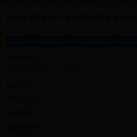
2006年世界杯决赛_世界杯预选赛非洲 - fslzjj
首页
今晚世界杯
2014德国世界杯
195
邛郲坂的意思
2025-05-12 22:13:08
今晚世界杯
词语解释
见“邛崃坂”。
引证解释
见“邛崍坂”。