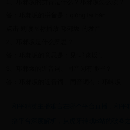
1、邛郲坂的拼音是什么？邛郲坂怎么读？
答：邛郲坂的拼音是：qióng lái băn
点击 朗读图标播放 邛郲坂 的发音
2、邛郲坂是什么意思？
答：邛郲坂的意思是：见“邛崃坂”。
3、邛郲坂的近音词、同音词有哪些？
答：邛郲坂的近音词、同音词有：邛崃坂
和平精英主播难言在哪个平台直播，和平
播平台深度解析，从虎牙转战B站的破圈