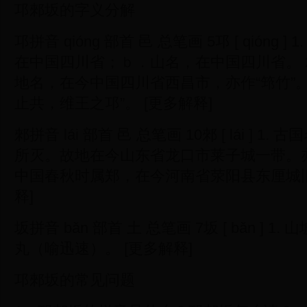
邛郲坂的字义分解
邛拼音 qióng 部首 邑 总笔画 5邛 [ qióng 
在中国四川省；ｂ．山名，在中国四川省。 2
地名，在今中国四川省西昌市，亦作“筇竹”。 3
止共，维王之邛”。 [更多解释]
郲拼音 lái 部首 邑 总笔画 10郲 [ lái ] 
所灭。故地在今山东省龙口市莱子城一带。亦作“
中国春秋时属郑，在今河南省荥阳县东厘城旧址。
释]
坂拼音 bǎn 部首 土 总笔画 7坂 [ bǎn ] 1
丸（喻迅速）。 [更多解释]
邛郲坂的常见问题