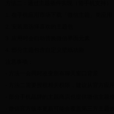
方法二：通过主题插件实现（需手机支持）
1. 在手机应用市场下载「微信主题」类应用
2. 安装后选择喜欢的主题包
3. 应用时会自动替换微信界面元素
4. 部分主题包含自定义壁纸功能
注意事项：
- 方法一会同时改变所有聊天窗口背景
- 方法二需要授权相关权限，建议从官方应
- 部分手机品牌的主题商店也提供微信主题
- 微信官方版本更新可能会覆盖第三方主题