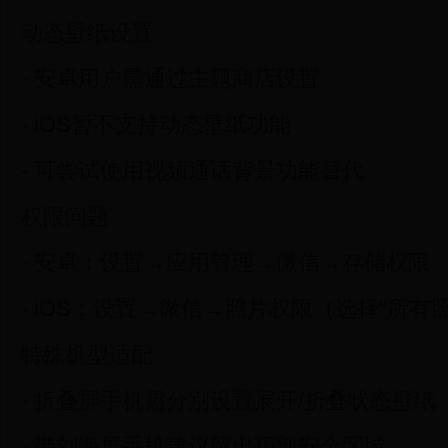
动态壁纸设置
- 安卓用户需通过主题商店设置
- iOS暂不支持动态壁纸功能
- 可尝试使用视频通话背景功能替代
权限问题
- 安卓：设置→应用管理→微信→存储权限
- iOS：设置→微信→照片权限（选择"所有
特殊机型适配
- 折叠屏手机需分别设置展开/折叠状态壁纸
- 带刘海屏手机建议留出顶部安全区域