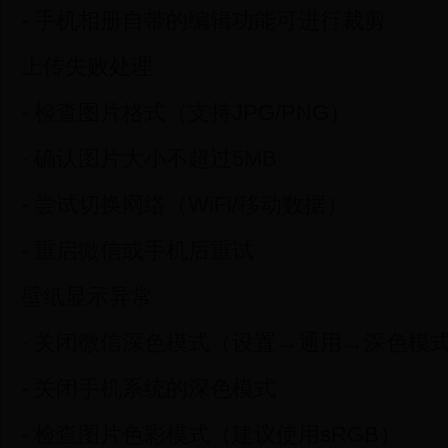
- 手机相册自带的编辑功能可进行裁剪
上传失败处理
- 检查图片格式（支持JPG/PNG）
- 确认图片大小不超过5MB
- 尝试切换网络（WiFi/移动数据）
- 重启微信或手机后重试
壁纸显示异常
- 关闭微信深色模式（设置→通用→深色模
- 关闭手机系统的深色模式
- 检查图片色彩模式（建议使用sRGB）