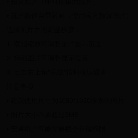
• 拍摄照片（即时拍摄新照片）
• 选择微信自带封面（使用官方预设图片）
选择图片后的调整步骤：
1. 双指缩放可调整图片显示范围
2. 拖动图片可调整显示位置
3. 点击右上角"完成"按钮确认设置
注意事项：
• 建议使用尺寸为1080*1920像素的图片
• 图片大小不要超过5MB
• 安卓用户可能需要授予存储权限