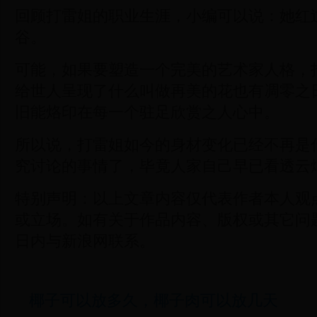
回顾打雷姐的职业生涯，小编可以说：她红
谷。
可能，如果要塑造一个完美的艺术家人格，
给世人呈现了什么叫做再美的花也有凋零之
旧能烙印在每一个驻足欣赏之人心中。
所以说，打雷姐如今的身材变化已经不再是
究讨论的事情了，毕竟人家自己早已看透云
特别声明：以上文章内容仅代表作者本人观
或立场。如有关于作品内容、版权或其它问题
日内与新浪网联系。
椰子可以放多久，椰子肉可以放几天