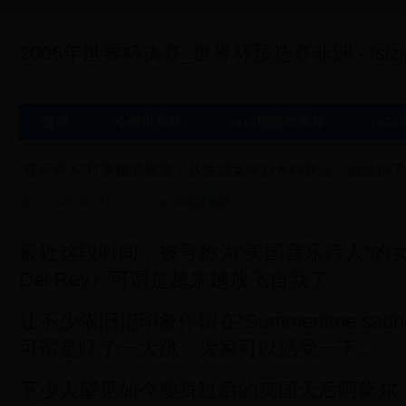
2006年世界杯决赛_世界杯预选赛非洲 - fslzjj
首页
今晚世界杯
2014德国世界杯
195
“音乐诗人”打雷姐的蜕变：从性感女神到大码胖妹，她经历
2025-05-03 03:01:23
今晚世界杯
最近这段时间，被号称为“美国音乐诗人”的女
Del Rey）可谓是越来越放飞自我了。
让不少依旧把印象停留在”Summertime sad
可谓是吓了一大跳，大家可以感受一下：
不少人望见如今瘦身过后的英国天后阿黛尔