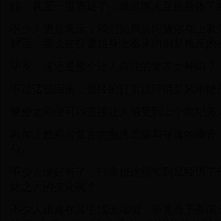
姐，甚至一度表达了：难道两人互换身体了
不少人更是表示：我们如果从阿黛尔身上看
材话，那么在打雷姐身上看见的则是相反的
毕竟，这还是那个让人向往的复古女神吗？
不过话说回来，曾经的打雷姐可谓是风华绝
颦蹙之间便可以直接让人感受到上个世纪美
再加上她那对复古的痴迷追随与夺魂的嗓音
分。
不少人便好奇了，打雷姐这些年到底经历了
此之大的变化呢？
不少人很难在其中找出端倪，毕竟当下美国