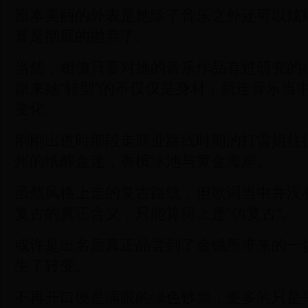
原本美丽的外表是她除了音乐之外还可以炫
算是彻底的抛弃了。
当然，相信只要对她的音乐作品有过研究的
原来她“转型”的不仅仅是身材，就连音乐当
变化。
刚刚出道时那段走商业路线时期的打雷姐往
州的纸醉金迷，香槟泳池与黄金海岸。
虽然风格上走的复古路线，但歌词当中并没
复古的真正含义，只能算得上是“伪复古”。
或许是出名后真正品尝到了金钱所带来的一
生了转变。
不再开口便是满眼的绿色钞票，更多的只是