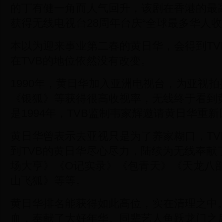
的丁有健一角而人气回升，该剧在香港的最高
获得无线电视台28周年台庆“全球最多华人收
本以为迎来事业第二春的黄日华，会得到TV
在TVB的地位依然没有改变。
1990年，黄日华加入亚洲电视台，为亚视
《银狐》等获得很高收视率，无线终于看到
是1994年，TVB监制韦家辉邀请黄日华重新
黄日华曾表示去亚视只是为了养家糊口，TV
到TVB的黄日华尽心尽力，陆续为无线奉献
场大亨》《O记实录》《包青天》《天龙八
山飞狐》等等。
黄日华排名能获得如此高位，实在清理之中。
血，奉献了大好年华。同辈艺人鱼跃龙门之