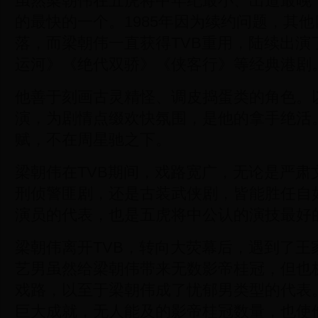
虽然梁朝伟在五虎将中年纪最小、出道最晚
的最快的一个。1985年因为续约问题，其他
落，而梁朝伟一直获得TVB重用，陆续出演
运河》《绝代双骄》《侠客行》等经典港剧
他善于刻画古灵精怪、调皮捣蛋类的角色。
演，为剧情点缀欢快氛围，是他的拿手绝活
赋，不在周星驰之下。
梁朝伟在TVB期间，戏路宽广，无论是严肃
刑侦警匪剧，还是古装武侠剧，皆能胜任自
演员的代表，也是五虎将中公认的演技最好
梁朝伟离开TVB，转向大荧幕后，遇到了王
艺男虽然给梁朝伟带来无数影帝桂冠，但也
戏路，以至于梁朝伟成了忧郁男类型的代表
巨大成就，无人能及的影帝桂冠数量，也使