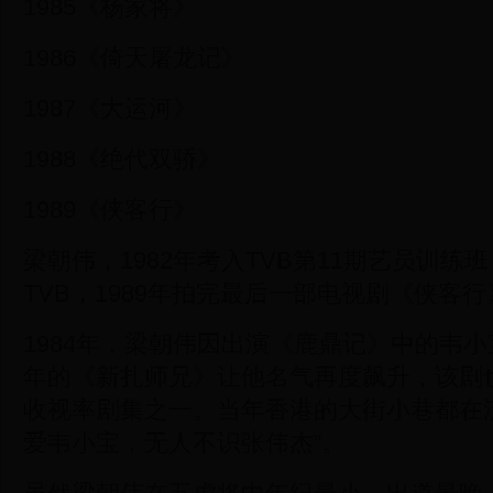
1985《杨家将》
1986《倚天屠龙记》
1987《大运河》
1988《绝代双骄》
1989《侠客行》
梁朝伟，1982年考入TVB第11期艺员训练班
TVB，1989年拍完最后一部电视剧《侠客行
1984年，梁朝伟因出演《鹿鼎记》中的韦
年的《新扎师兄》让他名气再度飙升，该剧也
收视率剧集之一。当年香港的大街小巷都在
爱韦小宝，无人不识张伟杰”。