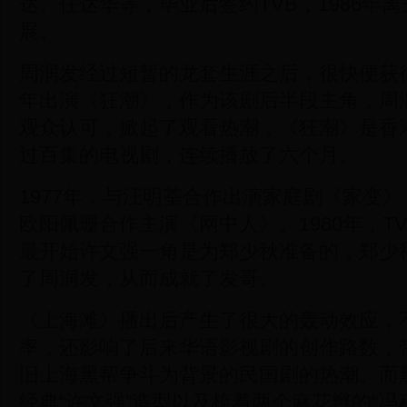
达、任达华等，毕业后签约TVB，1986年离
展。
周润发经过短暂的龙套生涯之后，很快便获得
年出演《狂潮》，作为该剧后半段主角，周
观众认可，掀起了观看热潮，《狂潮》是香
过百集的电视剧，连续播放了六个月。
1977年，与汪明荃合作出演家庭剧《家变》
欧阳佩珊合作主演《网中人》。1980年，T
最开始许文强一角是为郑少秋准备的，郑少
了周润发，从而成就了发哥。
《上海滩》播出后产生了很大的轰动效应，
率，还影响了后来华语影视剧的创作路数，
旧上海黑帮争斗为背景的民国剧的热潮。而
经典“许文强”造型以及梳着两个麻花辫的“冯