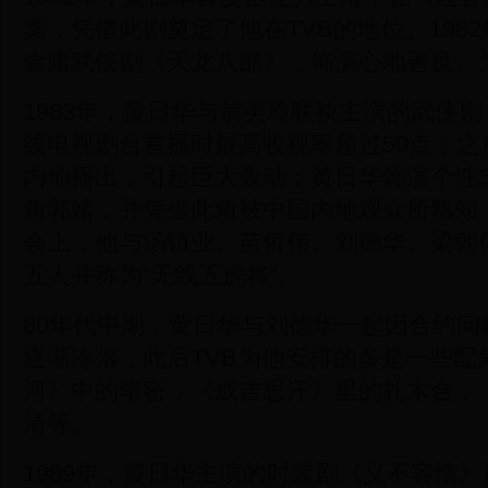
棠，凭借此剧奠定了他在TVB的地位。198
金庸武侠剧《天龙八部》，饰演心地善良、
1983年，黄日华与翁美玲联袂主演的武侠
线电视剧台首播时最高收视率超过50点；之
内地播出，引起巨大轰动；黄日华饰演个性
角郭靖，并凭借此角被中国内地观众所熟知
会上，他与汤镇业、苗侨伟、刘德华、梁朝
五人并称为“无线五虎将”。
80年代中期，黄日华与刘德华一起因合约问
逐渐冷落，此后TVB为他安排的多是一些配
河》中的李密，《成吉思汗》里的扎木合，
清等。
1989年，黄日华主演的时装剧《义不容情