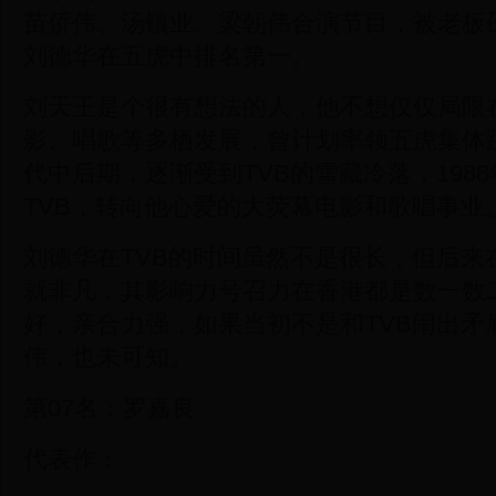
苗侨伟、汤镇业、梁朝伟合演节目，被老板邵
刘德华在五虎中排名第一。
刘天王是个很有想法的人，他不想仅仅局限
影、唱歌等多栖发展，曾计划率领五虎集体跳
代中后期，逐渐受到TVB的雪藏冷落，198
TVB，转向他心爱的大荧幕电影和歌唱事业
刘德华在TVB的时间虽然不是很长，但后来
就非凡，其影响力号召力在香港都是数一数
好，亲合力强，如果当初不是和TVB闹出矛
伟，也未可知。
第07名：罗嘉良
代表作：