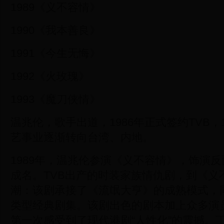
1989《义不容情》
1990《我本善良》
1991《今生无悔》
1992《火玫瑰》
1993《魔刀侠情》
温兆伦，歌手出道，1986年正式签约TVB，1
艺事业逐渐转向台湾、内地。
1989年，温兆伦参演《义不容情》，饰演反
成名。TVB出产的时装家族情仇剧，到《义
潮：该剧承接了《流氓大亨》的成熟模式，
类型经典剧集。该剧出色的剧本加上众多演
第一次感受到了现代港剧“人性化”的震撼。