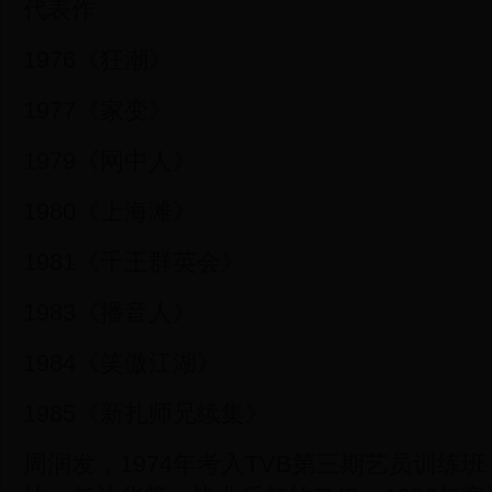
代表作
1976《狂潮》
1977《家变》
1979《网中人》
1980《上海滩》
1981《千王群英会》
1983《播音人》
1984《笑傲江湖》
1985《新扎师兄续集》
周润发，1974年考入TVB第三期艺员训练