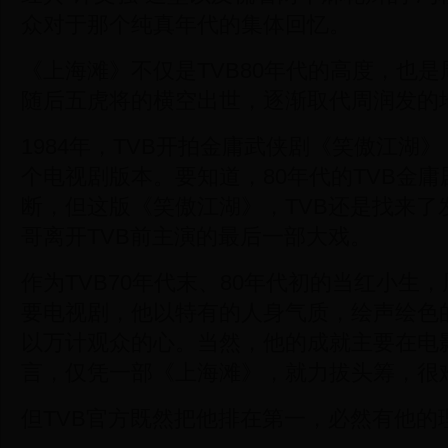
众对于那个纯真年代的集体回忆。
《上海滩》不仅是TVB80年代的高度，也是
随后五虎将的横空出世，逐渐取代周润发的
1984年，TVB开拍金庸武侠剧《笑傲江湖
个电视剧版本。要知道，80年代的TVB金
断，但这版《笑傲江湖》，TVB还是找来了
哥离开TVB前主演的最后一部大戏。
作为TVB70年代末、80年代初的当红小生
要电视剧，他以特有的人身气质，绘声绘色
以万计观众的心。当然，他的成就主要在电
言，仅凭一部《上海滩》，就力拔头筹，很
但TVB官方既然把他排在第一，必然有他的