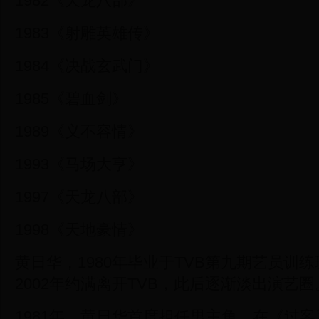
1982《天龙八部》
1983《射雕英雄传》
1984《决战玄武门》
1985《碧血剑》
1989《义不容情》
1993《马场大亨》
1997《天龙八部》
1998《天地豪情》
黄日华，1980年毕业于TVB第九期艺员训练
2002年约满离开TVB，此后逐渐淡出演艺圈
1981年，黄日华首度担任男主角，在《过