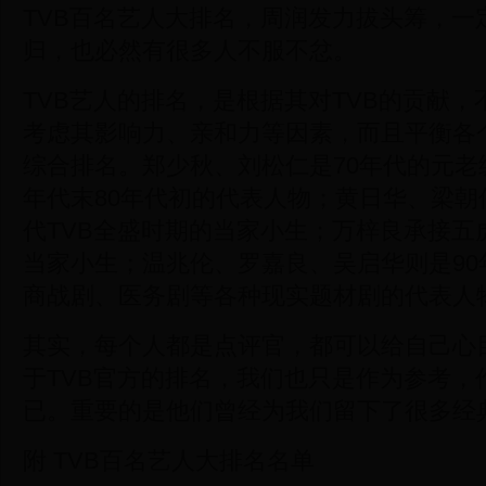
TVB百名艺人大排名，周润发力拔头筹，一
归，也必然有很多人不服不忿。
TVB艺人的排名，是根据其对TVB的贡献
考虑其影响力、亲和力等因素，而且平衡各
综合排名。郑少秋、刘松仁是70年代的元老
年代末80年代初的代表人物；黄日华、梁朝
代TVB全盛时期的当家小生；万梓良承接五
当家小生；温兆伦、罗嘉良、吴启华则是90
商战剧、医务剧等各种现实题材剧的代表人
其实，每个人都是点评官，都可以给自己心
于TVB官方的排名，我们也只是作为参考，
已。重要的是他们曾经为我们留下了很多经
附 TVB百名艺人大排名名单