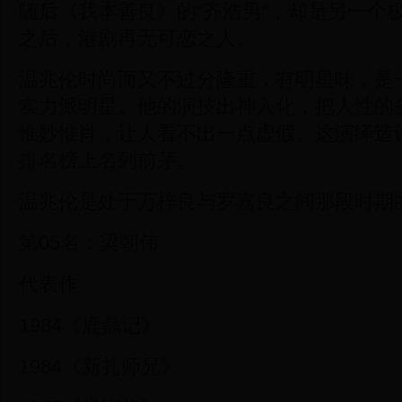
随后《我本善良》的“齐浩男“，却是另一个
之后，港剧再无可恋之人。
温兆伦时尚而又不过分隆重，有明星味，是
实力派明星。他的演技出神入化，把人性的
惟妙惟肖，让人看不出一点虚假。这演绎造
排名榜上名列前茅。
温兆伦是处于万梓良与罗嘉良之间那段时期的“
第05名：梁朝伟
代表作
1984《鹿鼎记》
1984《新扎师兄》