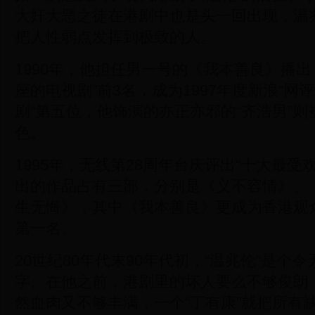
大奸大恶之徒在港剧中也是头一回出现，温
把人性弱点发挥到极致的人。
1990年，他担任男一号的《我本善良》播出
座的电视剧”前3名，成为1997年度新浪“
剧”第五位，他饰演的亦正亦邪的“齐浩男”
色。
1995年，无线第28周年台庆评出“十大最受
出的作品占有三部，分别是《义不容情》、
生无悔》，其中《我本善良》更成为香港观
第一名。
20世纪80年代末90年代初，“温兆伦”是个
字。在他之前，港剧里的坏人要么不够俊朗
然血肉又不够丰满，一个“丁有康”就把所有