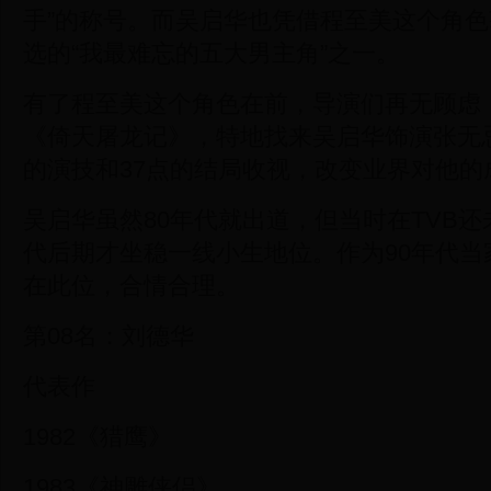
手”的称号。而吴启华也凭借程至美这个角色获
选的“我最难忘的五大男主角”之一。
有了程至美这个角色在前，导演们再无顾虑，
《倚天屠龙记》，特地找来吴启华饰演张无
的演技和37点的结局收视，改变业界对他的
吴启华虽然80年代就出道，但当时在TVB还
代后期才坐稳一线小生地位。作为90年代当
在此位，合情合理。
第08名：刘德华
代表作
1982《猎鹰》
1983《神雕侠侣》