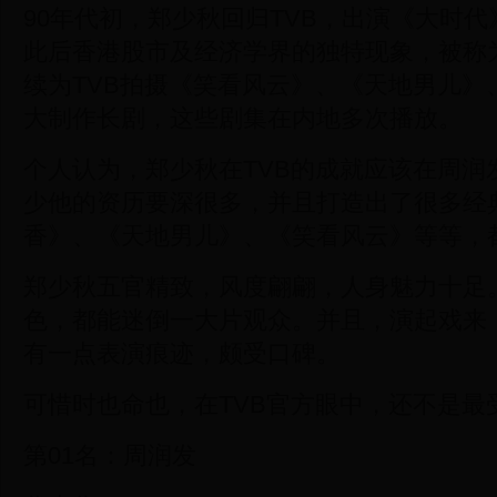
90年代初，郑少秋回归TVB，出演《大时代
此后香港股市及经济学界的独特现象，被称为
续为TVB拍摄《笑看风云》、《天地男儿》
大制作长剧，这些剧集在内地多次播放。
个人认为，郑少秋在TVB的成就应该在周润
少他的资历要深很多，并且打造出了很多经
香》、《天地男儿》、《笑看风云》等等，
郑少秋五官精致，风度翩翩，人身魅力十足
色，都能迷倒一大片观众。并且，演起戏来
有一点表演痕迹，颇受口碑。
可惜时也命也，在TVB官方眼中，还不是最
第01名：周润发