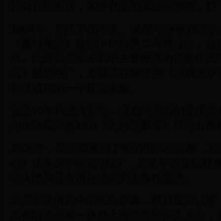
转向影坛发展，90年代后期又回归TVB，
1984年，刚入TVB不久，吴启华便和刘德
《魔域桃源》在剧中饰演男二号慕容白，这
品。此后吴启华在TVB主要饰演的都是些反
河》里的杨广，尤其是在86年的《流氓大亨
非常成功的一个反派形象。
直至90年代进入影坛，吴启华为我们呈现的
如大陆观众熟知的《九品芝麻官》里的方唐
1998年，吴启华遇到了他的伯乐邓特希，
心》让吴启华彻底“洗白”，从多年的反派奸
待人随和且有责任感的男主角程至美。
吴启华凭借剧中的医生形象，获得观众认可
黑色听诊器和一身白大褂的造型深入人心，