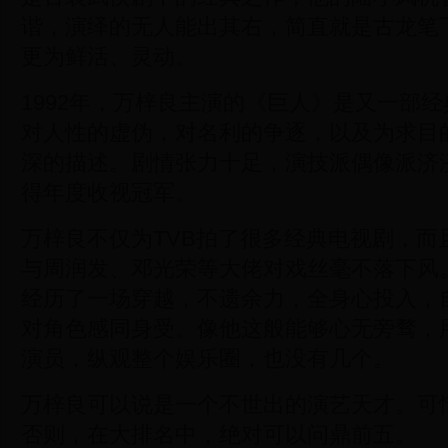
谐，演绎的无人能出其右，简直就是古龙笔
更为鲜活、灵动。
1992年，万梓良主演的《巨人》是又一部
对人性的虚伪，对名利的争逐，以及为求目
深的描述。剧情张力十足，演技派偶像派济
得年度收视冠军。
万梓良不仅为TVB拍了很多经典电视剧，而
与周润发、邓光荣等大佬对戏丝毫不落下风
经历了一场穿越，不遗余力，全身心投入，
对角色感同身受。像他这般能够心无旁骛，
演员，纵观整个娱乐圈，也没有几个。
万梓良可以说是一个不世出的演艺天才。可惜
否则，在大排名中，绝对可以问鼎前五。