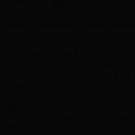
饰演“陈家洛”、“乾隆”、“福康安”三个角色。
屠龙记》，饰演张无忌。
1979年，面对丽的电视《天蚕变》武侠剧
危受命，出演古龙武侠剧《楚留香》，为TV
剧也成为古龙剧史上的经典之作。在70年代
是当之无愧的古装武侠第一小生。
1981年，郑少秋与赵雅芝合作《飞鹰》，
收视率，继《楚留香》之后，进一步奠定了
的地位。
80年代初，随着周润发、五虎将的崛起，郑
被新一代小生取代，演完《诸葛亮》《屈原
郑少秋于80年代后期去了台湾发展，贡献出
剧集。