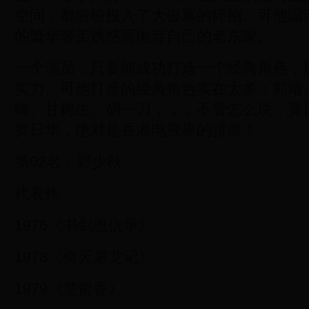
空间，都纷纷投入了大银幕的怀抱。可他固
的繁华奢美诱惑而抛弃自己的老东家。
一个演员，只要能成功打造一个经典角色，
实力。可他打造的经典角色实在太多：郭靖
峰、甘树生、胡一刀，，，不管怎么说，黄日
黄日华，绝对是香港电视界的骄傲！
第02名：郑少秋
代表作
1976《书剑恩仇录》
1978《倚天屠龙记》
1979《楚留香》