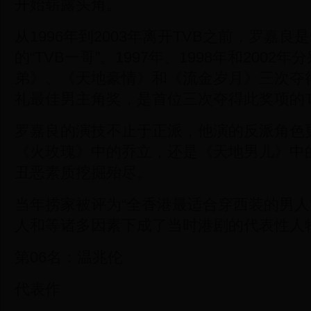
开始崭露头角。
从1996年到2003年离开TVB之前，罗嘉良
的“TVB一哥”。1997年、1998年和2002
弟》、《天地豪情》和《流金岁月》三次夺得
礼最佳男主角奖，是首位三次夺得此奖项的T
罗嘉良的演技不止于正派，他演的反派角色
《火玫瑰》中的乔立，还是《天地男儿》中
丑恶素质挖掘殆尽。
当年捞家被评为“全香港最适合穿西装的男人
人和等诸多因素下成了当时港剧的代表性人
第06名：温兆伦
代表作