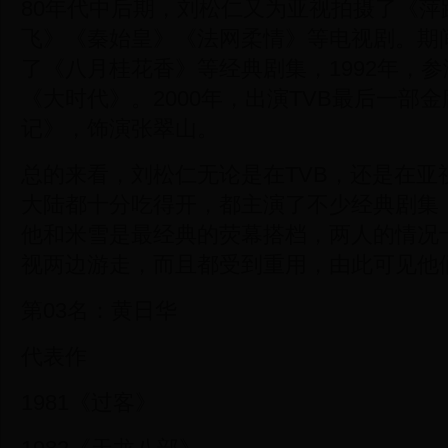
80年代中后期，刘松仁又为亚视拍摄了《萍
飞》《秦始皇》《法网柔情》等电视剧。期
了《八月桂花香》等经典剧集，1992年，参
《大时代》。2000年，出演TVB最后一部
记》，饰演张翠山。
总的来看，刘松仁无论是在TVB，还是在亚
大陆都十分吃得开，都主演了不少经典剧集
他和米雪是最经典的荧幕搭档，两人的情况十
视两边游走，而且都受到重用，由此可见他
第03名：黄日华
代表作
1981《过客》