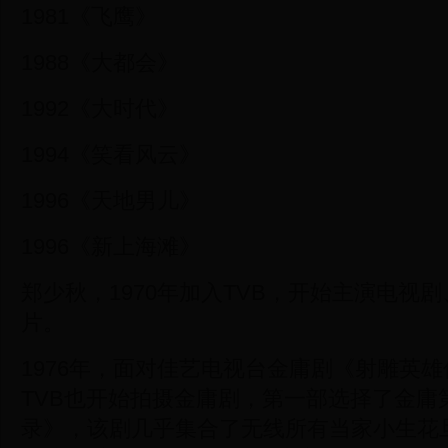
1981《飞鹰》
1988《大都会》
1992《大时代》
1994《笑看风云》
1996《天地男儿》
1996《新上海滩》
郑少秋，1970年加入TVB，开始主演电视
片。
1976年，面对佳艺电视台金庸剧《射雕英
TVB也开始拍摄金庸剧，第一部选择了金庸
录》，该剧几乎集合了无线所有当家小生花