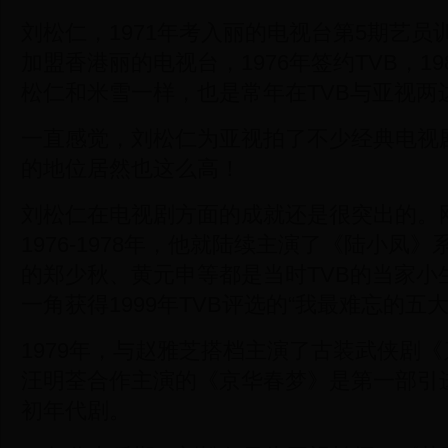
刘松仁，1971年考入丽的电视台第5期艺员训
加盟香港丽的电视台，1976年签约TVB，1
松仁和米雪一样，也是常年在TVB与亚视两
一直感觉，刘松仁为亚视拍了不少经典电视剧
的地位居然也这么高！
刘松仁在电视剧方面的成就还是很突出的。刚
1976-1978年，他就陆续主演了《陆小凤
的郑少秋、黄元申等都是当时TVB的当家小
一角获得1999年TVB评选的“我最难忘的五
1979年，与赵雅芝搭档主演了古装武侠剧《
汪明荃合作主演的《京华春梦》是第一部引
初年代剧。