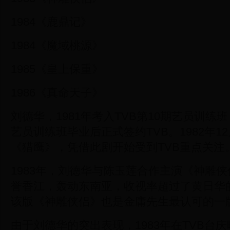
1984《鹿鼎记》
1984《魔域桃源》
1985《皇上保重》
1986《真命天子》
刘德华，1981年考入TVB第10期艺员训练
艺员训练班毕业后正式签约TVB。1982年1
《猎鹰》，凭借此剧开始受到TVB重点关注
1983年，刘德华与陈玉莲合作主演《神雕
誉香江，轰动东南亚，收视率超过了黄日华
该版《神雕侠侣》也是金庸先生最认可的一
由于刘德华的突出表现，1983年在TVB台