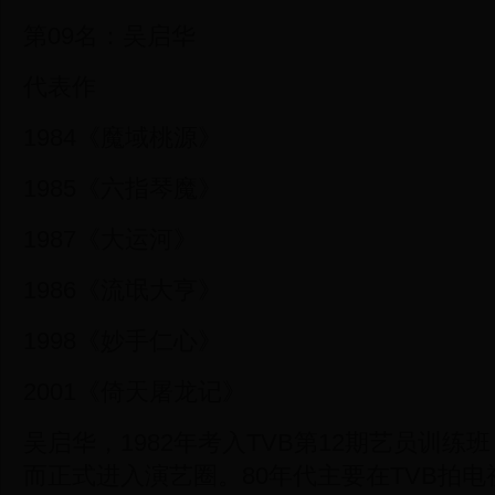
第09名：吴启华
代表作
1984《魔域桃源》
1985《六指琴魔》
1987《大运河》
1986《流氓大亨》
1998《妙手仁心》
2001《倚天屠龙记》
吴启华，1982年考入TVB第12期艺员训练
而正式进入演艺圈。80年代主要在TVB拍电